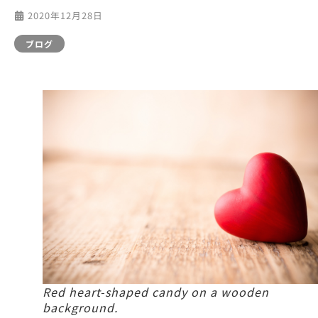
2020年12月28日
ブログ
Red heart-shaped candy on a wooden
background.