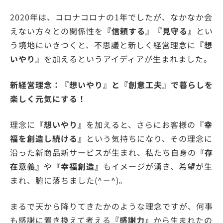
2020年は、コロナコロナの1年でしたが、なかなか会
えない方々との関係性を
『信頼する』『見守る』
とい
う境地にいきつくと、不思議と新しく経営理念に
『想
いやり』
を加えるというアイディアが生まれました。
新経営理念：『想いやり』と『創意工夫』で暮らしを
楽しく元気にする！
理念に
『想いやり』
を加えると、さらにお客様の
『幸
福を創造し続ける』
という気持ちになり、その理念に
沿った新商品新サービスが生まれ、私たち自身の
『存
在意義』
や
『幸福創造』
もイメージが湧き、希望が生
まれ、腑に落ちました(^－^)。
まるで天から降りてきたかのような理念ですが、何事
も感謝に置き換えて考える
『感謝力』
から生まれたの