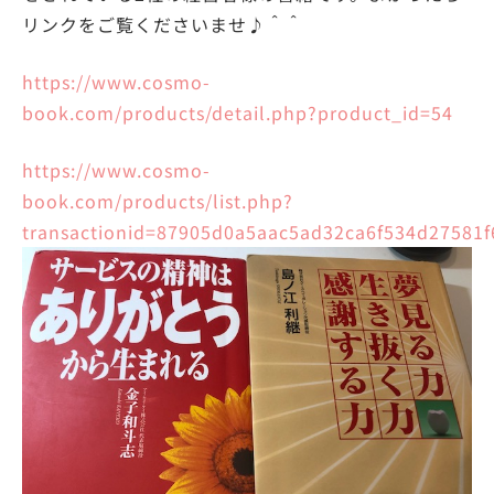
リンクをご覧くださいませ♪＾＾
https://www.cosmo-
book.com/products/detail.php?product_id=54
https://www.cosmo-
book.com/products/list.php?
transactionid=87905d0a5aac5ad32ca6f534d27