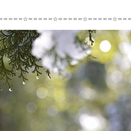
☆＝＝＝＝＝☆＝＝＝＝＝☆＝＝＝＝＝☆＝＝＝＝＝☆＝＝