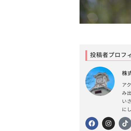
投稿者プロフ
株
ア
み
い
に