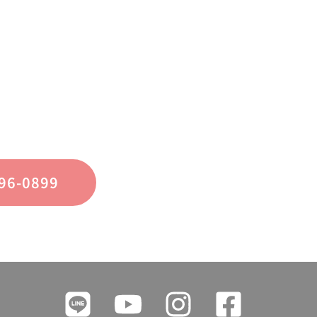
お問い合わせください
不動産運用、マイホーム、リノベーション
についてのご質問・ご相談を、
フォームまたはお電話で承っております。
96-0899