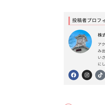
投稿者プロフ
株
ア
み
い
に