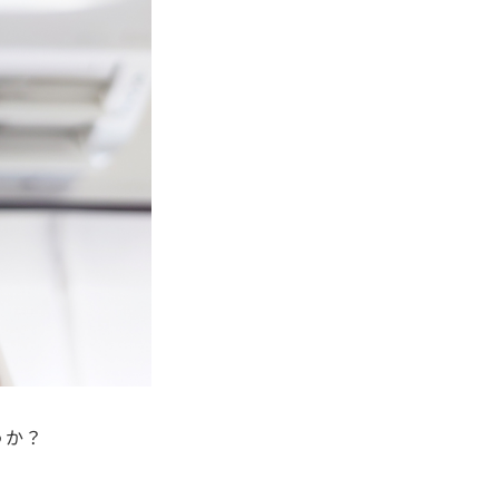
うか？
。