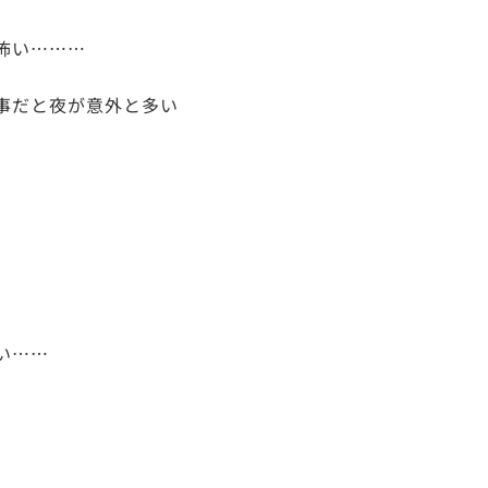
怖い………
事だと夜が意外と多い
い……