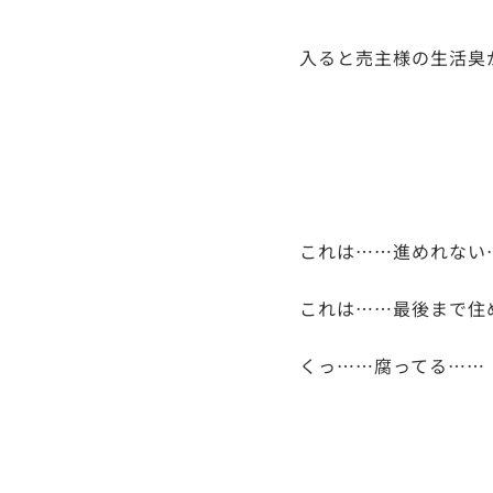
入ると売主様の生活臭
これは……進めれない
これは……最後まで住
くっ……腐ってる……