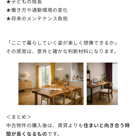
★⼦どもの成⻑
★働き方や通勤環境の変化
★将来のメンテナンス負担
「ここで暮らしていく姿が楽しく想像できるか」
その感覚は、意外と確かな判断材料になります。
＜まとめ＞
中古物件の購入後は、賃貸よりも
住まいと向き合う時
間が⻑くなるもの
です。