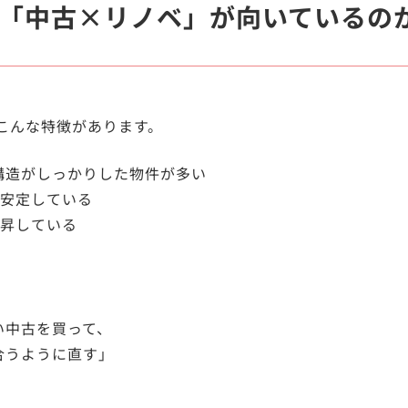
「中古×リノベ」が向いているの
こんな特徴があります。
も構造がしっかりした物件が多い
安定している
昇している
い中古を買って、
合うように直す」