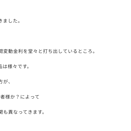
きました。
。
間変動金利を堂々と打ち出しているところ。
品は様々です。
方が、
営者様か？によって
関も異なってきます。