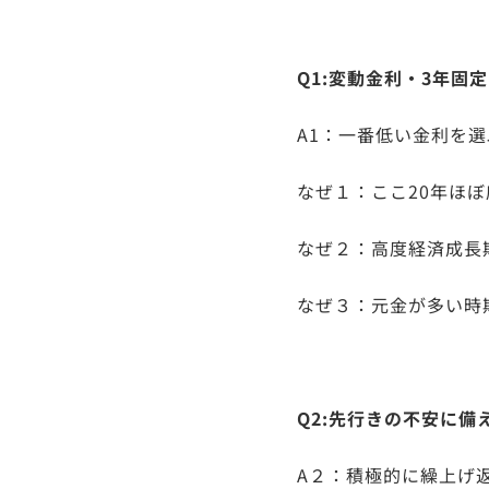
Q1:変動金利・3年
A1：一番低い金利を選
なぜ１：ここ20年ほ
なぜ２：高度経済成長
なぜ３：元金が多い時
Q2:先行きの不安に備
A２：積極的に繰上げ