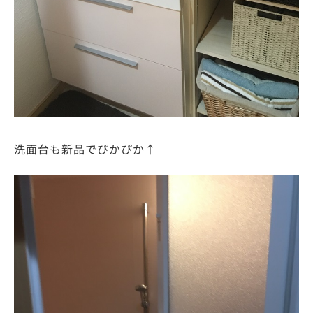
洗面台も新品でぴかぴか↑