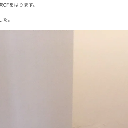
床CFをはります。
した。