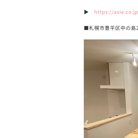
▶
https://axie.co.
■札幌市豊平区中の島