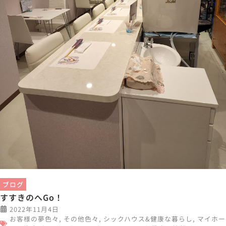
ブログ
すすきのへGo！
2022年11月4日
お客様の夢色々
,
その他色々
,
シックハウス&健康な暮らし
,
マイホー