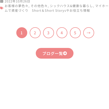
2022年10月26日
お客様の夢色々
,
その他色々
,
シックハウス&健康な暮らし
,
マイホー
ムで資産づくり Short＆Short Storysやお役立ち情報
1
2
3
4
5
→
ブログ一覧
まずはお気軽に