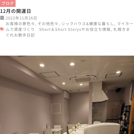
ブログ
12月の開運日
2022年11月26日
お客様の夢色々
,
その他色々
,
シックハウス&健康な暮らし
,
マイホー
ムで資産づくり Short＆Short Storysやお役立ち情報
,
札幌きま
ぐれお散歩日記